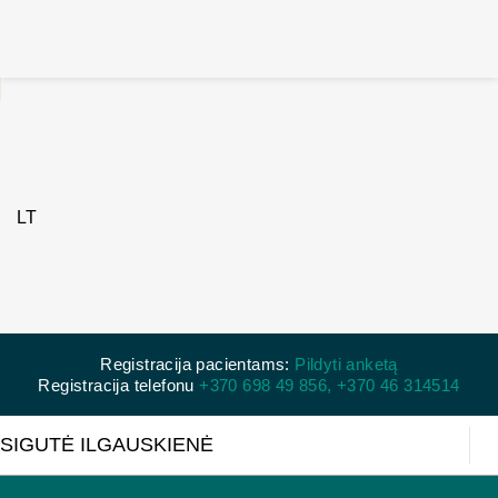
Registracija pacientams:
Pildyti anketą
Registracija telefonu
+370 698 49 856,
+370 46 314514
SIGUTĖ ILGAUSKIENĖ
Lina Norinkevičienė